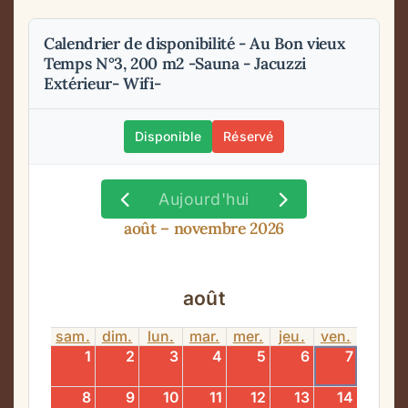
Calendrier de disponibilité - Au Bon vieux
Temps N°3, 200 m2 -Sauna - Jacuzzi
Extérieur- Wifi-
Disponible
Réservé
Aujourd'hui
août – novembre 2026
août
sam.
dim.
lun.
mar.
mer.
jeu.
ven.
1
2
3
4
5
6
7
8
9
10
11
12
13
14